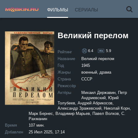
ФИЛЬМЫ
СЕРИАЛЫ
Великий перелом
6.4
5.9
Рейтинг
Название
Великий перелом
Год
1945
Жанры
военный, драма
Страна
СССР
Режиссёр
Актёры
Михаил Державин, Петр
Андриевский, Юрий
Толубеев, Андрей Абрикосов,
Александр Зражевский, Николай Корн,
Марк Бернес, Владимир Марьев, Павел Волков, С.
Рахманин
Время
107 мин.
Добавлен
25 Июл 2025, 17:14