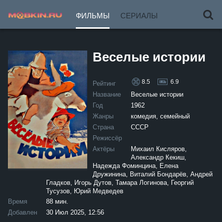
ФИЛЬМЫ
СЕРИАЛЫ
Веселые истории
8.5
6.9
Рейтинг
Название
Веселые истории
Год
1962
Жанры
комедия, семейный
Страна
СССР
Режиссёр
Актёры
Михаил Кисляров,
Александр Кекиш,
Надежда Фоминцина, Елена
Дружинина, Виталий Бондарёв, Андрей
Гладков, Игорь Дутов, Тамара Логинова, Георгий
Тусузов, Юрий Медведев
Время
88 мин.
Добавлен
30 Июл 2025, 12:56