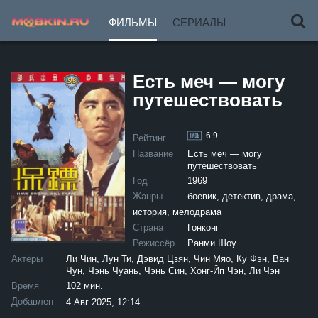
ФИЛЬМЫ
СЕРИАЛЫ
Есть меч — могу
путешествовать
6.9
Рейтинг
Название
Есть меч — могу
путешествовать
Год
1969
Жанры
боевик, детектив, драма,
история, мелодрама
Страна
Гонконг
Режиссёр
Ранми Шоу
Актёры
Ли Чин, Лун Ти, Дэвид Цзян, Чин Мяо, Ку Фэн, Ван
Чун, Чэнь Чуань, Чэнь Син, Хонг-Йп Чэн, Ли Чэн
Время
102 мин.
Добавлен
4 Авг 2025, 12:14